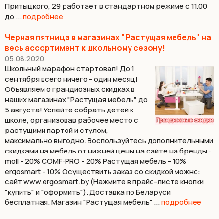
Притыцкого, 29 работает в стандартном режиме с 11.00
до ...
подробнее
Черная пятница в магазинах "Растущая мебель" на
весь ассортимент к школьному сезону!
05.08.2020
Школьный марафон стартовал! До 1
сентября всего ничего - один месяц!
Объявляем о грандиозных скидках в
наших магазинах "Растущая мебель" до
5 августа! Успейте собрать детей к
школе, организовав рабочее место с
растущими партой и стулом,
максимально выгодно. Воспользуйтесь дополнительными
скидками на мебель от нижней цены на сайте на бренды :
moll - 20% COMF-PRO - 20% Растущая мебель - 10%
ergosmart - 10% Осуществить заказ со скидкой можно:
сайт www.ergosmart.by (Нажмите в прайс-листе кнопки
"купить" и "оформить"). Доставка по Беларуси
бесплатная. Магазин "Растущая мебель" ...
подробнее