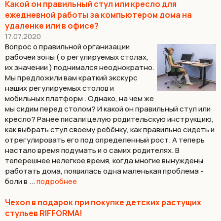
Какой он правильный стул или кресло для
ежедневной работы за компьютером дома на
удаленке или в офисе?
17.07.2020
Вопрос о правильной организации
рабочей зоны ( о регулируемых столах,
их значении ) поднимался неоднократно.
Мы предложили вам краткий экскурс
наших регулируемых столов и
мобильных платформ . Однако, на чем же
мы сидим перед столом? И какой он правильный стул или
кресло? Ранее писали целую родительскую инструкцию,
как выбрать стул своему ребёнку, как правильно сидеть и
отрегулировать его под определенный рост. А теперь
настало время подумать и о самих родителях. В
теперешнее нелегкое время, когда многие вынуждены
работать дома, появилась одна маленькая проблема -
боли в ...
подробнее
Чехол в подарок при покупке детских растущих
стульев RIFFORMA!