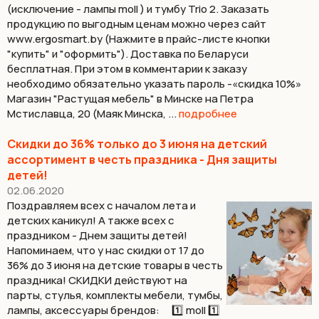
(исключение - лампы moll ) и тумбу Trio 2. Заказать
продукцию по выгодным ценам можно через сайт
www.ergosmart.by (Нажмите в прайс-листе кнопки
"купить" и "оформить"). Доставка по Беларуси
бесплатная. При этом в комментарии к заказу
необходимо обязательно указать пароль -«скидка 10%»
Магазин "Растущая мебель" в Минске на Петра
Мстиславца, 20 (Маяк Минска, ...
подробнее
Скидки до 36% только до 3 июня на детский
ассортимент в честь праздника - Дня защиты
детей!
02.06.2020
Поздравляем всех с началом лета и
детских каникул! А также всех с
праздником - Днем защиты детей!⠀
Напоминаем, что у нас скидки от 17 до
36% до 3 июня на детские товары в честь
праздника! СКИДКИ действуют на
парты, стулья, комплекты мебели, тумбы,
лампы, аксессуары брендов: ⠀ 1️⃣ moll 1️⃣