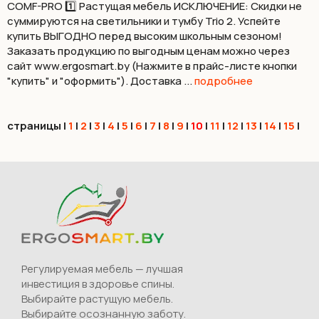
COMF-PRO 1️⃣ Растущая мебель ИСКЛЮЧЕНИЕ: Скидки не
суммируются на светильники и тумбу Trio 2. Успейте
купить ВЫГОДНО перед высоким школьным сезоном! ⠀
Заказать продукцию по выгодным ценам можно через
сайт www.ergosmart.by (Нажмите в прайс-листе кнопки
"купить" и "оформить"). Доставка ...
подробнее
страницы
|
1
|
2
|
3
|
4
|
5
|
6
|
7
|
8
|
9
|
10
|
11
|
12
|
13
|
14
|
15
|
Регулируемая мебель — лучшая
инвестиция в здоровье спины.
Выбирайте растущую мебель.
Выбирайте осознанную заботу.