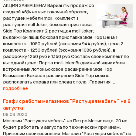
АКЦИЯ ЗАВЕРШЕНА! Варианты продаж со
скидкой 46% на выставочный образец
растущей мебели moll: Комплект 1
растущая moll Joker; боковая приставка
Side Top Комплект 2 растущая moll Joker;
выдвижной ящик боковая приставка Side Top Цена 1
комплекта - 1050 рублей (экономия 944 рубля), цена 2
комплекта - 1250 рублей (экономия 1088 рублей), в
рассрочку 1250 руб и 1350 руб Составь свой комплект по
выгодной цене: Парта moll Joker Выдвижной ящик и/или
встроенный лоток Боковое расширение Side Top
Внимание: Боковое расширение Side Top можно
располагать справа или слева стола . Гарантия ...
подробнее
График работы магазинов "Растущая мебель " на 9
августа
09.08.2020
Магазин "Растущая мебель" на Петра Мстислвца, 20 не
будет работать 9 августа по техническим причинам.
Приносим свои извинения. Магазин "Растущая мебель" на