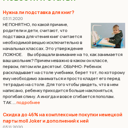
Нужна ли подставка для книг?
03.11.2020
НЕ ПОНЯТНО, по какой причине,
родители и дети, считают, что
подставка для чтения книг считается
необходимой вещью исключительно в
начальных классах. Это утверждение
ЛОЖНОЕ. ⠀ Вы обращали внимание на то, как занимается
ваш школьник? Причем неважно в каком он классе,
первом, пятом или десятом!. ОБЫЧНО: Ребенок
раскладывает на столе учебники, берет тот, по которому
ему необходимо заниматься и просто кладет его перед
тетрадью на столе. Для того чтобы увидеть, что в нем
написано, ребенку приходится больше наклоняться,
прогибая спину. А иногда и вовсе сгибается пополам. ⠀
ТАК ...
подробнее
Скидка до 46% на комплексные покупки немецкой
парты moll Joker и дополнений к ней
03.11.2020