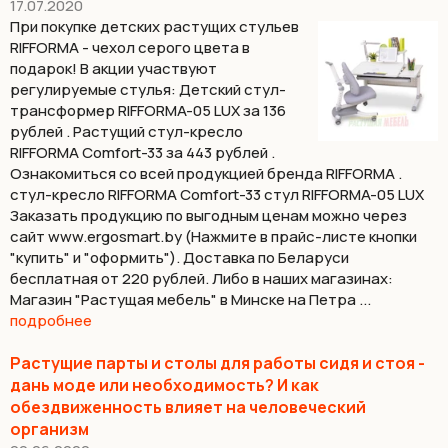
17.07.2020
При покупке детских растущих стульев
RIFFORMA - чехол серого цвета в
подарок! В акции участвуют
регулируемые стулья: Детский стул-
трансформер RIFFORMA-05 LUX за 136
рублей . Растущий стул-кресло
RIFFORMA Comfort-33 за 443 рублей .
Ознакомиться со всей продукцией бренда RIFFORMA .
стул-кресло RIFFORMA Comfort-33 стул RIFFORMA-05 LUX
Заказать продукцию по выгодным ценам можно через
сайт www.ergosmart.by (Нажмите в прайс-листе кнопки
"купить" и "оформить"). Доставка по Беларуси
бесплатная от 220 рублей. Либо в наших магазинах:
Магазин "Растущая мебель" в Минске на Петра ...
подробнее
Растущие парты и столы для работы сидя и стоя -
дань моде или необходимость? И как
обездвиженность влияет на человеческий
организм