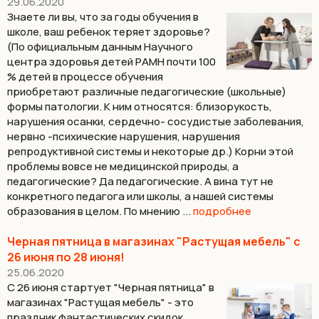
29.06.2020
Знаете ли вы, что за годы обучения в
школе, ваш ребенок теряет здоровье?
(По официальным данным Научного
центра здоровья детей РАМН почти 100
% детей в процессе обучения
приобретают различные педагогические (школьные)
формы патологии. К ним относятся: близорукость,
нарушения осанки, сердечно- сосудистые заболевания,
нервно -психические нарушения, нарушения
репродуктивной системы и некоторые др.) Корни этой
проблемы вовсе не медицинской природы, а
педагогические? Да педагогические. А вина тут не
конкретного педагога или школы, а нашей системы
образования в целом. По мнению ...
подробнее
Черная пятница в магазинах "Растущая мебель" с
26 июня по 28 июня!
25.06.2020
С 26 июня стартует "Черная пятница" в
магазинах "Растущая мебель" - это
праздник фантастических скидок.