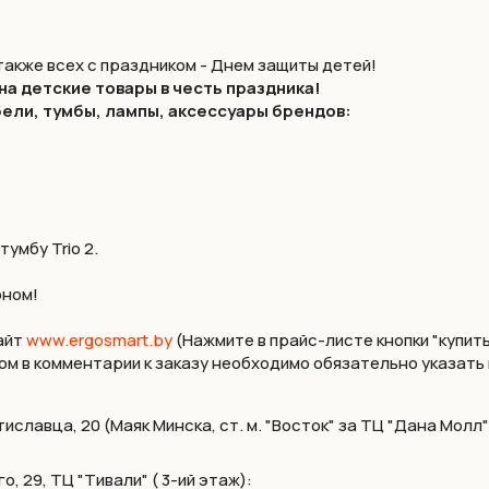
также всех с праздником - Днем защиты детей!⠀
 на детские товары в честь праздника!
бели, тумбы, лампы, аксессуары брендов:
умбу Trio 2.
оном!
айт
www.ergosmart.by
(Нажмите в прайс-листе кнопки "купить
ом в комментарии к заказу необходимо обязательно указать
славца, 20 (Маяк Минска, ст. м. "Восток" за TЦ "Дана Молл"
, 29, ТЦ "Тивали" ( 3-ий этаж):