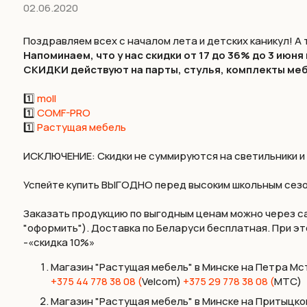
02.06.2020
Поздравляем всех с началом лета и детских каникул! А 
Напоминаем, что у нас скидки от 17 до 36% до 3 июня
СКИДКИ действуют на парты, стулья, комплекты ме
⠀
1️⃣
moll
1️⃣
COMF-PRO
1️⃣
Растущая мебель
ИСКЛЮЧЕНИЕ: Скидки не суммируются на светильники и т
Успейте купить ВЫГОДНО перед высоким школьным сез
⠀
Заказать продукцию по выгодным ценам можно через с
"оформить"). Доставка по Беларуси бесплатная. При эт
-«скидка 10%»
Магазин "Растущая мебель" в Минске на Петра Мсти
+375 44 778 38 08 (
Velcom)
+375 29 778 38 08 (
МТС)
Магазин "Растущая мебель" в Минске на Притыцкого