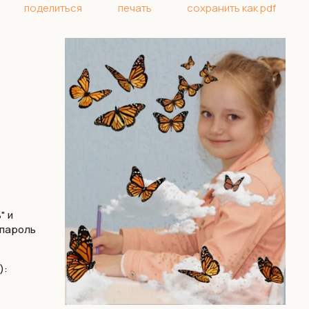
поделиться
печать
сохранить как pdf
" и
 пароль
):