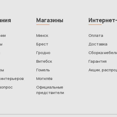
ания
Магазины
Интернет
нии
Минск
Оплата
ты
Брест
Доставка
и
Гродно
Сборка мебел
Витебск
Гарантия
ры
Гомель
Акции, распр
 интерьеров
Могилёв
вопрос
Официальные
предствители