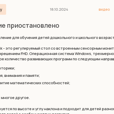
у
18.10.2024
видео
ие приостановлено
ление для обучения детей дошкольного и школьного возраст
esk - это регулируемый стол со встроенным сенсорным мони
азрешением FHD. Операционная система Windows, трехмерн
ое количество развивающих программ по следующим напра
оторики;
, внимания и памяти;
витие математических способностей;
 многое другое.
ется по высоте и углу наклона и подходит для детей разно