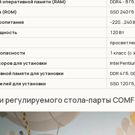
 оперативной памяти (RAM)
DDR4 - 8 Гб
я (ROM)
SSD 240 Гб
ропитания
-220...240 
щность
120 Вт
просветлен
зопасности
1 класс (с
оров для установки
Intel Pentium
вной памяти для установки
DDR 4 Гб, D
елей для установки
SSD 120 Гб,
 регулируемого стола-парты COMF-P