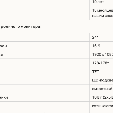
10 лет
18 месяцев
нашим спе
троенного монитора:
24"
рон
16:9
на
1920 х 1080
178/178
°
TFT
LED-подсв
емкостный 
мики
10 Вт (2х5 
Intel Celero