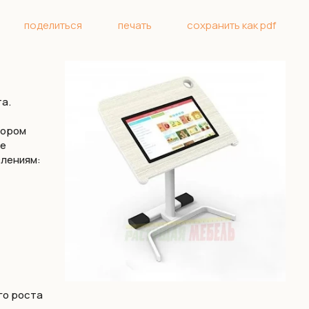
поделиться
печать
сохранить как pdf
а.
тором
ое
влениям:
го роста