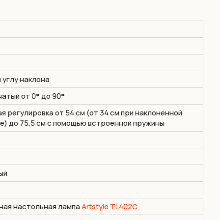
и углу наклона
атый от 0
°
до 90
°
я регулировка от 54 см (от 34 см при наклоненной
) до 75,5 см с помощью встроенной пружины
ый
ная настольная лампа
Artstyle TL402C