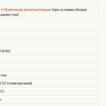
 +
18 месяцев дополнительно
(при условии сборки
циалистом)
 (FHD)
етка
(10 точек касания)
Вт)
n