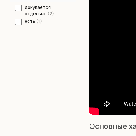
докупается
отдельно
2
есть
1
Основные ха