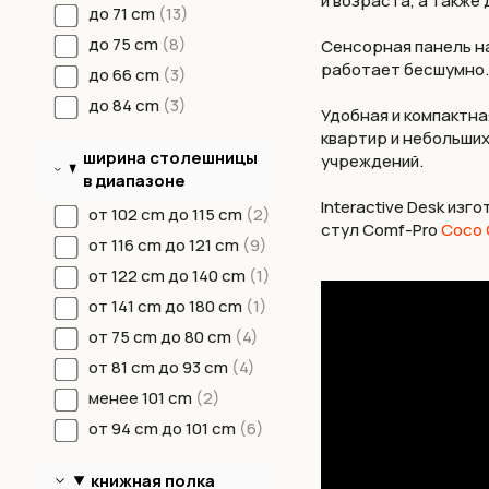
и возраста, а также
до 71 cm
13
до 75 cm
8
Сенсорная панель н
работает бесшумно.
до 66 сm
3
до 84 cm
3
Удобная и компактна
квартир и небольших
ширина столешницы
учреждений.
в диапазоне
Interactive Desk из
от 102 cm до 115 cm
2
стул Comf-Pro
Coco 
от 116 cm до 121 cm
9
от 122 сm до 140 cm
1
от 141 cm до 180 сm
1
от 75 cm до 80 cm
4
от 81 cm до 93 cm
4
менее 101 cm
2
от 94 сm до 101 cm
6
книжная полка