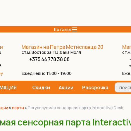
Каталог
и
Магазин на Петра Мстиславца 20
Маг
ц
ст.м. Восток за ТЦ Дана Молл
ст.м
+375 44 778 38 08
8
+
Ежедневно 11:00 - 19:00
Еже
by
МАЦИЯ
Скидки
Акции
Рассрочка
кции
»
парты
»
Регулируемая сенсорная парта Interactive Desk
мая сенсорная парта Interacti