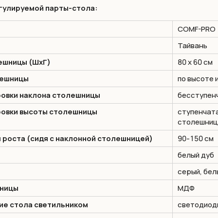
гулируемой парты-стола:
COMF-PRO
Тайвань
ешницы (ШхГ)
80 х 60 см
лешницы
по высоте 
овки наклона столешницы
бесступенч
ровки высоты столешницы
ступенчата
столешнице
 роста (сидя с наклонной столешницей)
90-150 см
белый дуб
серый, бел
ницы
МДФ
ие стола светильником
светодиод