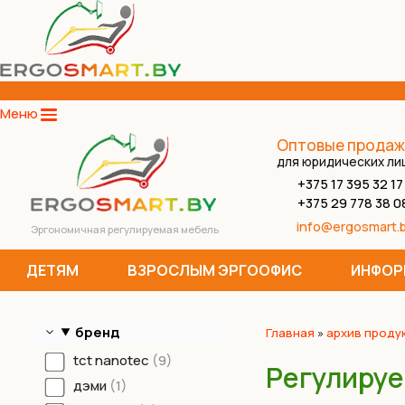
Меню
Оптовые продаж
для юридических ли
+375 17 395 32 17
+375 29 778 38 0
info@ergosmart.
Эргономичная регулируемая мебель
ДЕТЯМ
ВЗРОСЛЫМ ЭРГООФИС
ИНФОР
бренд
Главная
»
архив проду
tct nanotec
9
Регулируе
дэми
1