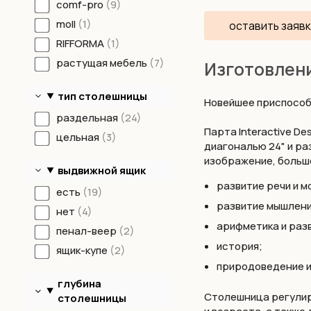
comf-pro
9
moll
1
оставить заявк
RIFFORMA
1
растущая мебель
7
Изготовлен
тип столешницы
Новейшее приспособ
раздельная
24
Парта Interactive D
цельная
3
диагональю 24" и р
изображение, больш
выдвижной ящик
развитие речи и м
есть
19
развитие мышления
нет
4
арифметика и раз
пенал-веер
2
история;
ящик-купе
2
природоведение и
глубина
Столешница регулиру
столешницы