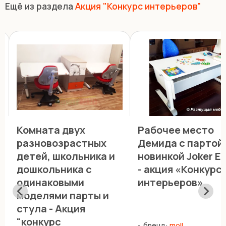
Ещё из раздела
Акция "Конкурс интерьеров"
Комната двух
Рабочее место
разновозрастных
Демида с партой
детей, школьника и
новинкой Joker E
дошкольника с
- акция «Конкурс
одинаковыми
интерьеров»
моделями парты и
стула - Акция
"конкурс
бренд:
moll