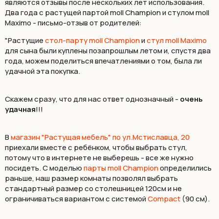
являются отзывы после нескольких лет использования.
Два года с растущей партой moll Champion и стулом moll
Maximo - письмо-отзыв от родителей:
"Растущие
стол-парту moll Champion
и
стул moll Maximo
для сына были куплены позапрошлым летом и, спустя два
года, можем поделиться впечатлениями о том, была ли
удачной эта покупка.
Скажем сразу, что для нас ответ однозначный -
очень
удачная
!!!
В
магазин "Растущая мебель" по ул.Мстиславца, 20
приехали вместе с ребёнком, чтобы выбрать стул,
потому что в интернете не выберешь - все же нужно
посидеть. С моделью
парты moll Champion
определились
раньше, наш размер комнаты позволял выбрать
стандартный размер со столешницей 120см и не
ограничиваться вариантом с системой
Compact
(90 см).