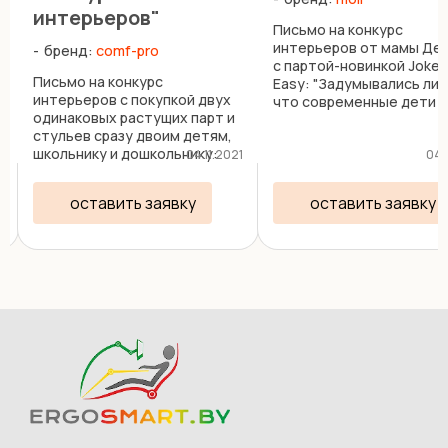
интерьеров"
Письмо на конкурс
интерьеров от мамы Де
бренд:
comf-pro
с партой-новинкой Joker
Письмо на конкурс
Easy: "Задумывались ли 
интерьеров с покупкой двух
что современные дети
одинаковых растущих парт и
проводят сидя за столо
стульев сразу двоим детям,
времени больше, чем
школьнику и дошкольнику:
офисные работники! Си
1
04.11.2021
04.
"Когда наш старший ребенок
во время уроков в школе
пошёл в первый класс, в
дома за столом, делая
оставить заявку
оставить заявку
нашей семье встал вопрос о
домашние задания, ...
необходимости
приобретения стола и стула
и ...