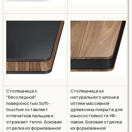
Столешница c
Столешница из
"бесследной"
натурального шпона в
поверхностью Soft-
оптике массивной
touchне оставляет
древесины покрыта для
отпечатков пальцев и
износостойкости УФ-
отражает тепло. Боковая
лаком. Боковая отделка
отделка из формованной
из формованной