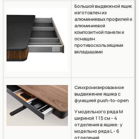
Большой выдвижной ящик
изготовлен из
алюминиевых профилей и
алюминиевой
композитной панели и
оснащен
противоскользящими
вкладышами
Синхронизированное
выдвижение ящика с
функцией push-to-open
У модельного ряда M
шириной 115 см - 4
отделения в ящике: у
модельно ряда L - 6
отделений.