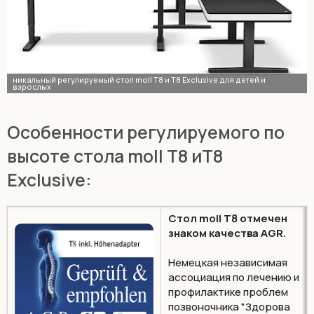
Особенности регулируемого по
высоте стола moll T8 иT8
Exclusive:
Cтол moll T8 отмечен
знаком качества AGR.
Немецкая независимая
ассоциация по лечению и
профилактике проблем
позвоночника "Здорова