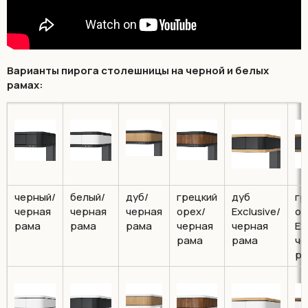
Варианты пирога столешницы на черной и белых
рамах:
черный/
белый/
дуб/
грецкий
дуб
гр
черная
черная
черная
орех/
Exclusive/
ор
рама
рама
рама
черная
черная
Ex
рама
рама
че
ра