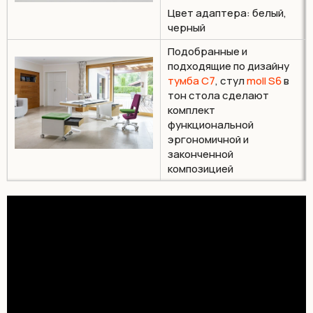
Цвет адаптера: белый,
черный
Подобранные и
подходящие по дизайну
тумба С7
, стул
moll S6
в
тон стола сделают
комплект
функциональной
эргономичной и
законченной
композицией