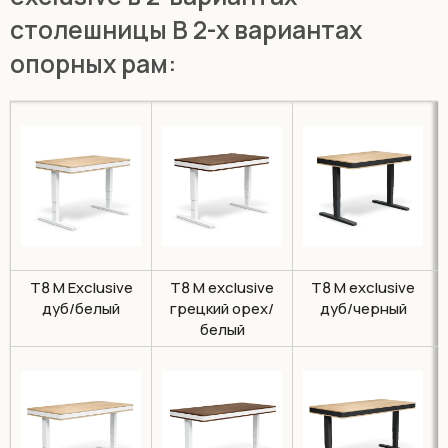
столешницы B 2-х вариантах
опорных рам:
Т8 M Exclusive
Т8 M exclusive
T8 M exclusive
дуб/белый
грецкий орех/
дуб/черный
белый