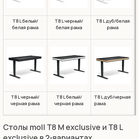
T8 L белый/
T8 L черный/
T8 L дуб/белая
белая рама
белая рама
рама
T8 L черный/
T8 L белый/
T8 L дуб/черная
черная рама
черная рама
рама
Cтолы moll T8 M exclusive и T8 L
exclusive в 2-вариантах