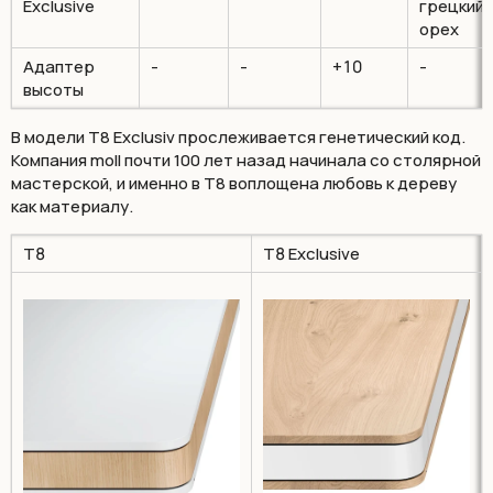
Exclusive
грецкий
орех
Адаптер
-
-
+10
-
высоты
В модели T8 Exclusiv прослеживается генетический код.
Компания moll почти 100 лет назад начинала со столярной
мастерской, и именно в T8 воплощена любовь к дереву
как материалу.
T8
T8 Exclusive