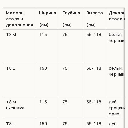
Модель
Ширина
Глубина
Высота
Декоры
стола и
столеш
дополнения
(см)
(см)
(см)
Т8 M
115
75
56-118
белый,
черный
Т8 L
150
75
56-118
белый,
черный
Т8 M
115
75
56-118
дуб,
Exclusive
грецкий
орех
Т8 L
150
75
56-118
дуб,