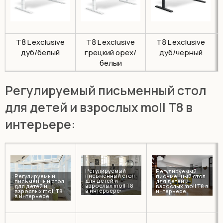
T8 L exclusive
T8 L exclusive
T8 L exclusive
дуб/белый
грецкий орех/
дуб/черный
белый
Регулируемый письменный стол
для детей и взрослых moll T8 в
интерьере: