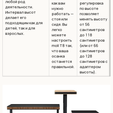
любой род
как вам
регулировка
деятельности.
нужно
по высоте
Интервал высот
работать —
позволяет
делает его
стоя или
менять высоту
подходящим как для
сидя. Вы
от 56
детей, так и для
легко
сантиметров
взрослых.
можете
до 118
настроить
сантиметров
moll T8 так,
(или от 66
что ваша
сантиметров
осанка
до 128
останется
сантиметров с
правильной.
адаптером
высоты).