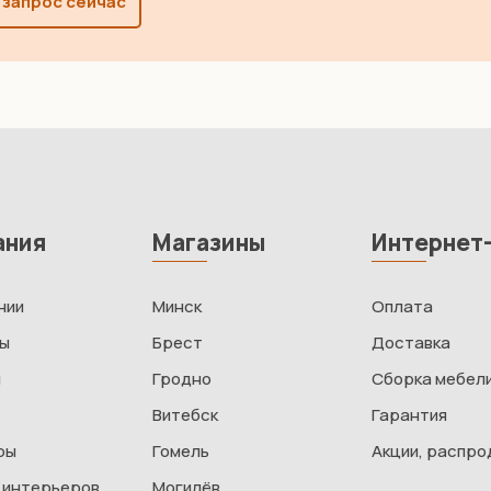
 запрос сейчас
ания
Магазины
Интернет
нии
Минск
Оплата
ты
Брест
Доставка
и
Гродно
Сборка мебел
Витебск
Гарантия
ры
Гомель
Акции, распр
 интерьеров
Могилёв