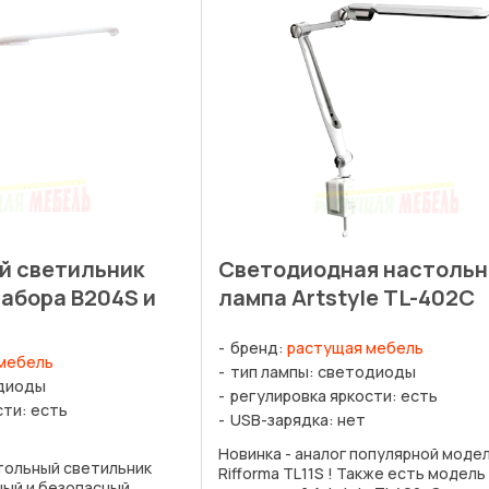
й светильник
Светодиодная настольн
набора B204S и
лампа Artstyle TL-402С
бренд:
растущая мебель
мебель
тип лампы: светодиоды
одиоды
регулировка яркости: есть
сти: есть
USB-зарядка: нет
Новинка - аналог популярной моде
ольный светильник
Rifforma TL11S ! Также есть модель
ный и безопасный