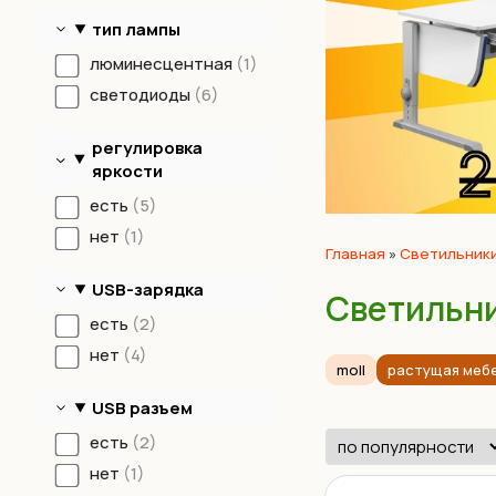
тип лампы
люминесцентная
1
светодиоды
6
регулировка
яркости
есть
5
нет
1
Главная
»
Светильник
USB-зарядка
Светильни
есть
2
нет
4
moll
растущая меб
USB разъем
есть
2
нет
1