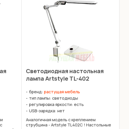
ая
Светодиодная настольная
лампа Artstyle TL-402
бренд:
растущая мебель
тип лампы: светодиоды
регулировка яркости: есть
USB-зарядка: нет
ли
Аналогичная модель с креплением
 с
струбцина - Artstyle TL402С ! Настольные