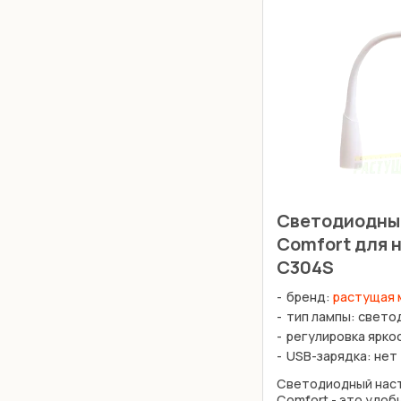
Светодиодны
Comfort для 
С304S
бренд:
растущая 
тип лампы: свет
регулировка ярко
USB-зарядка: нет
Светодиодный наст
Comfort - это удоб