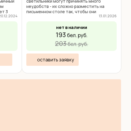
омичный
светильники могут причинять много
ым
неудобств - их сложно разместить на
ет 3
письменном столе так, чтобы они
20.12.2024
13.01.2026
;
освещали именно рабочую поверхность.
.
Кроме того, обычные настольные лампы ...
нет в наличии
193
бел. руб.
203
бел. руб.
оставить заявку