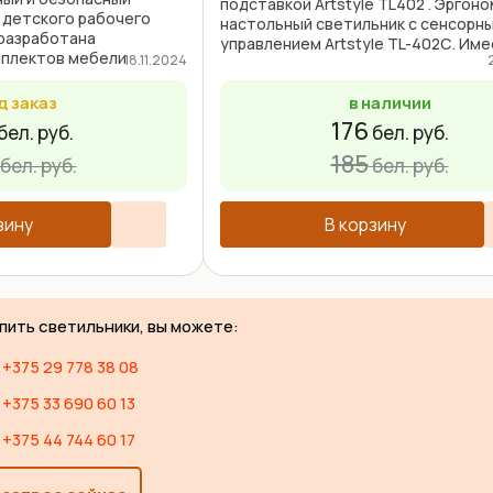
подставкой Artstyle TL402 . Эргон
 детского рабочего
настольный светильник с сенсорн
 разработана
управлением Artstyle TL-402С. Име
мплектов мебели
18.11.2024
режима освещения: холодный свет
mart C304S и B204S . В
теплый свет; нейтральный режим. ..
на столешнице есть ...
д заказ
в наличии
176
бел. руб.
бел. руб.
185
бел. руб.
бел. руб.
зину
В корзину
упить светильники, вы можете:
+375 29 778 38 08
+375 33 690 60 13
+375 44 744 60 17