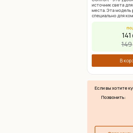
источник света для
места. Эта модель
специально для ко
(парта+стул) New S
этих наборах сбоку 
по
141
149
В кор
Если вы хотите к
Позвонить: