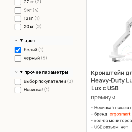
27 кг
2
9 кг
4
12 кг
1
20 кг
2
цвет
белый
1
черный
5
Кронштейн д
прочие параметры
Heavy-Duty Lu
Выбор покупателей
3
Lux с USB
Новинка!
1
премиум
Новинка!: показат
бренд:
ergosmart
кол-во мониторов
USB разъем: нет