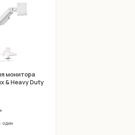
ля монитора
x & Heavy Duty
ь
: один