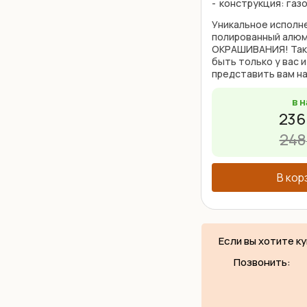
конструкция: газ
Уникальное исполне
полированный алюм
ОКРАШИВАНИЯ! Так
быть только у вас и
представить вам н
кронштейны Heavy-D
Lux U с USB. Данный
в 
236
248
В кор
Если вы хотите к
Позвонить: