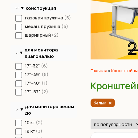
конструкция
газовая пружина
5
механ. пружина
5
шарнирный
2
для монитора
диагональю
17"-32"
6
Главная
»
Кронштейны
17"-49"
5
Кронштейн
17"-40"
1
17"-57"
2
белый
для монитора весом
до
10 кг
2
18 кг
3