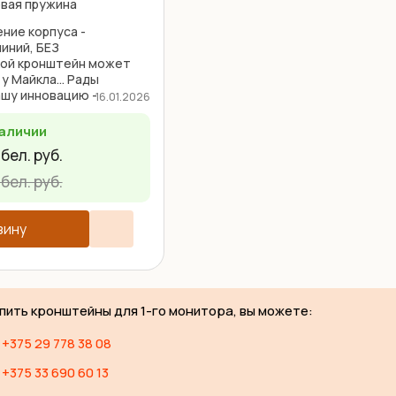
овая пружина
ние корпуса -
иний, БЕЗ
ой кронштейн может
 у Майкла... Рады
ашу инновацию -
16.01.2026
uty Lux и Heavy Duty
 держатель не только ...
наличии
бел. руб.
бел. руб.
зину
упить кронштейны для 1-го монитора, вы можете:
+375 29 778 38 08
+375 33 690 60 13