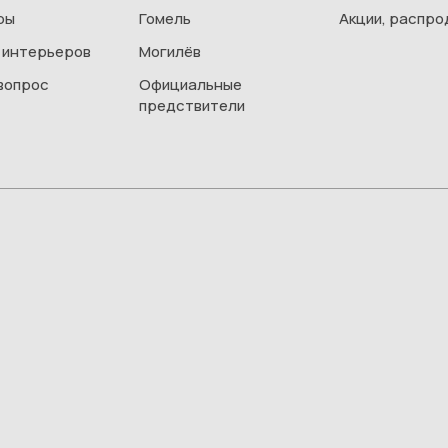
ры
Гомель
Акции, распр
 интерьеров
Могилёв
вопрос
Официальные
предствители