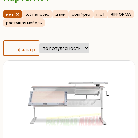
нет
tct nanotec
дэми
comf-pro
moll
RIFFORMA
растущая мебель
фильтр