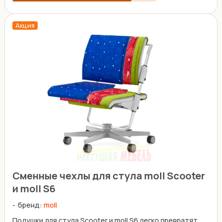
Акция
Сменные чехлы для стула moll Scooter
и moll S6
бренд:
moll
Подушки для стула Scooter и moll S6 легко превратят