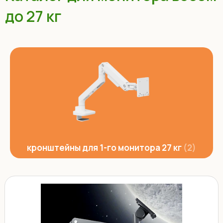
до 27 кг
кронштейны для 1-го монитора 27 кг
2