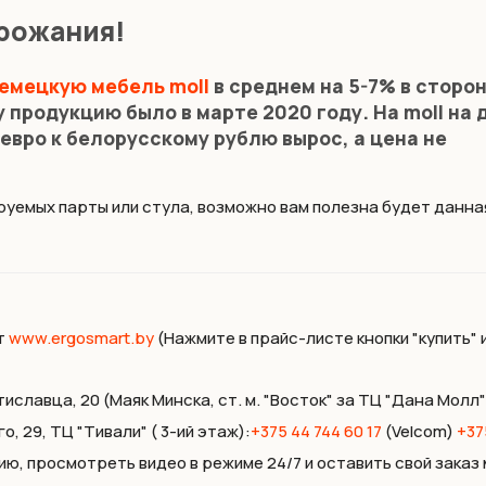
орожания!
емецкую мебель moll
в среднем на 5-7% в сторо
 продукцию было в марте 2020 году. На moll на
евро к белорусскому рублю вырос, а цена не
руемых парты или стула, возможно вам полезна будет данна
т
www.ergosmart.by
(Нажмите в прайс-листе кнопки "купить" 
славца, 20 (Маяк Минска, ст. м. "Восток" за TЦ "Дана Молл"
, 29, ТЦ "Тивали" ( 3-ий этаж):
+375 44 744 60 17
(Velcom)
+37
ию, просмотреть видео в режиме 24/7 и оставить свой зака