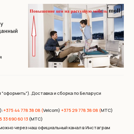
ну
 данный
я
и "оформить"). Доставка и сборка по Беларуси
):
+375 44 778 38 08 (
Velcom)
+375 29 778 38 08 (
МТС)
5 33 690 60 13
(МТС)
з можно через наш официальный канал в Инстаграм