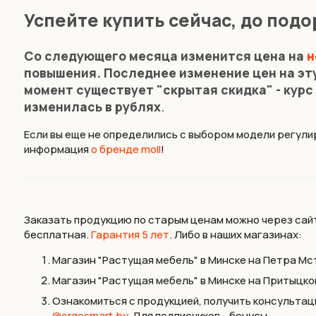
Успейте купить сейчас, до под
Со следующего месяца изменится цена на
н
повышения. Последнее изменение цен на эту
момент существует "скрытая скидка" - курс 
изменилась в рублях
.
Если вы еще не определились с выбором модели регули
информация
о бренде moll
!
Заказать продукцию по старым ценам можно через сай
бесплатная.
Гарантия 5 лет
. Либо в наших магазинах:
Магазин "Растущая мебель" в Минске на Петра Мсти
Магазин "Растущая мебель" в Минске на Притыцкого
Ознакомиться с продукцией, получить консультац
@ergosmart.by
. Для подписчиков - бонусы.