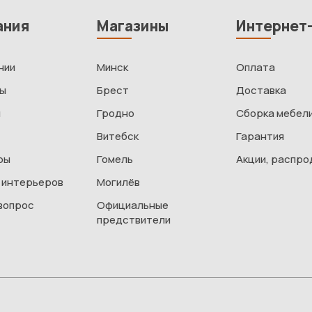
ания
Магазины
Интернет
нии
Минск
Оплата
ты
Брест
Доставка
и
Гродно
Сборка мебел
Витебск
Гарантия
ры
Гомель
Акции, распр
 интерьеров
Могилёв
вопрос
Официальные
предствители