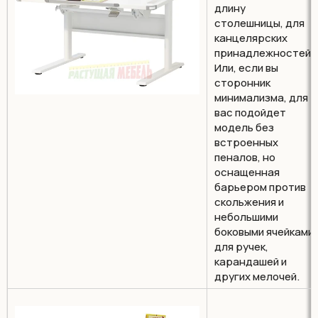
длину
столешницы, для
канцелярских
принадлежностей.
Или, если вы
сторонник
минимализма, для
вас подойдет
модель без
встроенных
пеналов, но
оснащенная
барьером против
скольжения и
небольшими
боковыми ячейками
для ручек,
карандашей и
других мелочей.