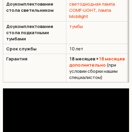
Доукомплектование
светодиодная лампа
стола светильником
СOMF-LIGHT
,
лампа
Mobilight
Доукомплектование
тумбы
стола подкатными
тумбами
Срок службы
10 лет
Гарантия
18 месяцев +
18 месяцев
дополнительно
(при
условии сборки нашим
специалистом)