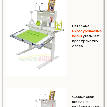
Навесные
многоуровневые
полки
увеличат
пространство
стола.
Создай свой
комплект -
подбери в пару к