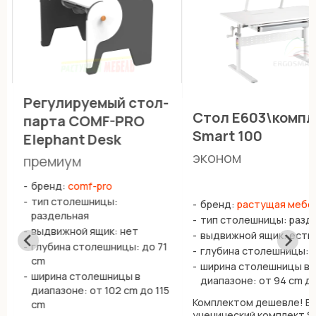
Регулируемый стол-
Стол E603\компл
парта COMF-PRO
Smart 100
Elephant Desk
эконом
премиум
бренд:
comf-pro
тип столешницы:
бренд:
растущая мебе
раздельная
тип столешницы: разд
выдвижной ящик: нет
выдвижной ящик: есть
глубина столешницы: до 71
глубина столешницы: 
cm
ширина столешницы в
ширина столешницы в
диапазоне: от 94 сm до
диапазоне: от 102 cm до 115
Комплектом дешевле! В
cm
ученический комплект S