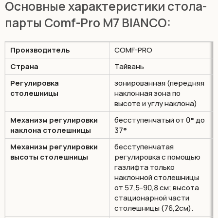
Основные характеристики стола-
парты Comf-Pro M7 BIANCO:
Производитель
COMF-PRO
Страна
Тайвань
Регулировка
зонированная (передняя
столешницы
наклонная зона по
высоте и углу наклона)
Механизм регулировки
бесступенчатый от 0
°
до
наклона столешницы
37
°
Механизм регулировки
бесступенчатая
высоты столешницы
регулировка с помощью
газлифта только
наклонной столешницы
от 57,5-90,8 см; высота
стационарной части
столешницы (76,2см).