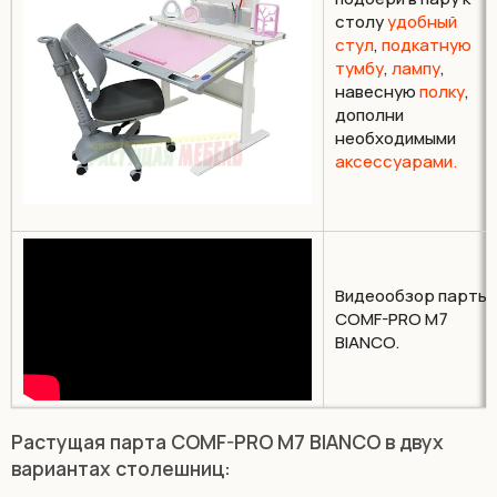
столу
удобный
стул
,
подкатную
тумбу
,
лампу
,
навесную
полку
,
дополни
необходимыми
аксессуарами.
Видеообзор парты
COMF-PRO M7
BIANCO.
Растущая парта COMF-PRO M7 BIANCO в двух
вариантах столешниц: