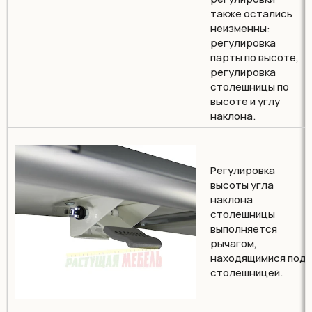
также остались
неизменны:
регулировка
парты по высоте,
регулировка
столешницы по
высоте и углу
наклона.
Регулировка
высоты угла
наклона
столешницы
выполняется
рычагом,
находящимися под
столешницей.