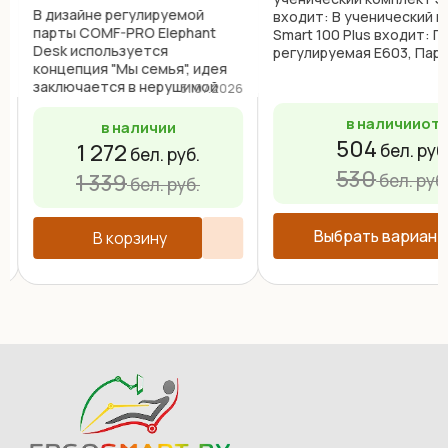
В дизайне регулируемой
входит: В ученический 
парты COMF-PRO Elephant
Smart 100 Plus входит: П
Desk используется
регулируемая Е603, Пар
концепция "Мы семья", идея
регулируемая Е603, Полк
заключается в нерушимой
выдвижной подставкой д
6
31.07.2026
связи человека и природы.
Е611, Полка с навесными
в наличии
от
Слоны большие, но при этом
органайзерами Wooden Spa
в наличии
!
милые, очень умные и
504
1 272
бел. руб
бел. руб.
способные к сопереживанию
530
животные. Именно это
1 339
бел. руб
бел. руб.
заложено в ...
Выбрать вариант
В корзину