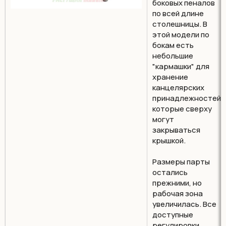
боковых пеналов
по всей длине
столешницы. В
этой модели по
бокам есть
небольшие
"кармашки" для
хранение
канцелярских
принадлежностей,
которые сверху
могут
закрываться
крышкой.
Размеры парты
остались
прежними, но
рабочая зона
увеличилась. Все
доступные
регулировки