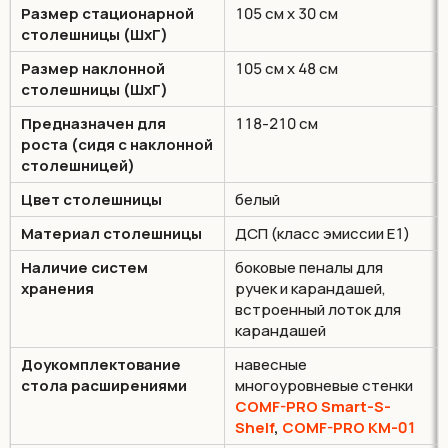
Размер стационарной
105 см х 30 см
столешницы (ШхГ)
Размер наклонной
105 см х 48 см
столешницы (ШхГ)
Предназначен для
118-210 см
роста (сидя с наклонной
столешницей)
Цвет столешницы
белый
Материал столешницы
ДСП (класс эмиссии Е1)
Наличие систем
боковые пеналы для
хранения
ручек и карандашей,
встроенный лоток для
карандашей
Доукомплектование
навесные
стола расширениями
многоуровневые стенки
COMF-PRO Smart-S-
Shelf
,
COMF-PRO KM-01