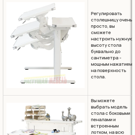
Регулировать
столешницу очень
просто, вы
сможете
настроить нужную
высоту стола
буквально до
сантиметра -
мощным нажатием
на поверхность
стола.
Вы можете
выбрать модель
стола с боковыми
пеналами и
встроенным
лотком, на всю