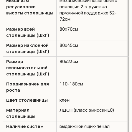
Механизм
механический пошаговый с
регулировки
помощью 2-х ручек на
высоты столешницы
пружинной поддержке 52-
72см
Размер всей
80х70см
столешницы (ШхГ)
Размер наклонной
80х45см
столешницы (ШхГ)
Размер
80х23см
вспомогательной
столешницы (ШхГ)
Предназначен для
110-180см
роста
Цвет столешницы
клен
Материал
ЛДСП (класс эмиссии Е0)
столешницы
Наличие систем
выдвижной ящик-пенал