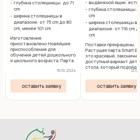
выдвижной ящик: есть
глубина столешницы: до 71
cm
глубина столешницы: 
сm
ширина столешницы в
диапазоне: от 75 cm до 80
ширина столешницы в
cm, менее 101 cm
диапазоне: от 116 cm д
cm
Изготовление
приостановлено Новейшее
Поставки прекращены.
приспособление для
Растущая парта Smart E1
обучения детей дошкольного
это красивый, лаконичны
и школьного возраста. Парта
доступный вариант детс
Interactive Desk - это
стола, который подойде
5
18.10.2024
12.0
регулируемый стол со
ребенка правши с росто
встроенным сенсорным
135 до 175 см. Столешни
монитором диагональю 24" и
разделена на 2 зоны:
оставить заявку
оставить заявку
разрешением FHD.
стационарная L-образно
Операционная система
формы (регулируется ...
Windows, ...