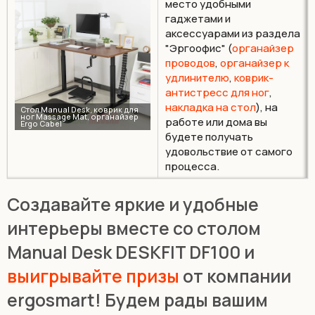
место удобными
гаджетами и
аксессуарами из раздела
"Эргоофис" (
органайзер
проводов
,
органайзер к
удлинителю
,
коврик-
антистресс для ног
,
накладка на стол
), на
работе или дома вы
будете получать
удовольствие от самого
процесса.
Создавайте яркие и удобные
интерьеры вместе со столом
Manual Desk DESKFIT DF100 и
выигрывайте призы
от компании
ergosmart! Будем рады вашим