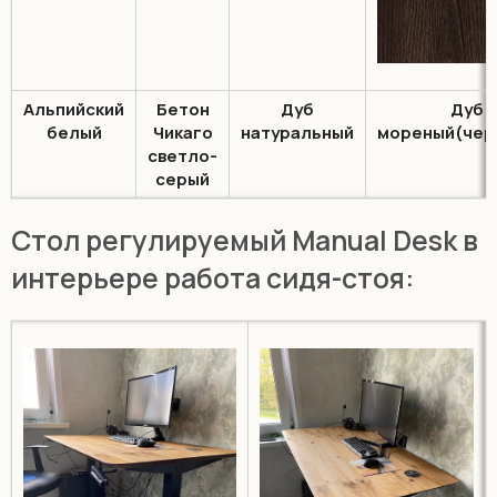
Альпийский
Бетон
Дуб
Дуб
белый
Чикаго
натуральный
мореный(чер
светло-
серый
Cтол регулируемый Manual Desk в
интерьере работа сидя-стоя: