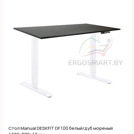
Cтол Manual DESKFIT DF100 белый/дуб мореный