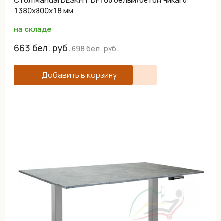
Cтол Manual DESKFIT DF100 белый/бетон Чикаго
1380х800х18 мм
на складе
663
бел. руб.
698
бел. руб.
Добавить в корзину