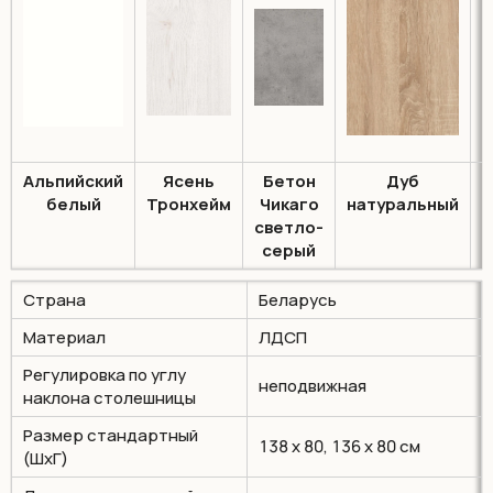
Альпийский
Ясень
Бетон
Дуб
белый
Тронхейм
Чикаго
натуральный
м
светло-
серый
Страна
Беларусь
Материал
ЛДСП
Регулировка по углу
неподвижная
наклона столешницы
Размер стандартный
138 х 80, 136 х 80 см
(ШхГ)