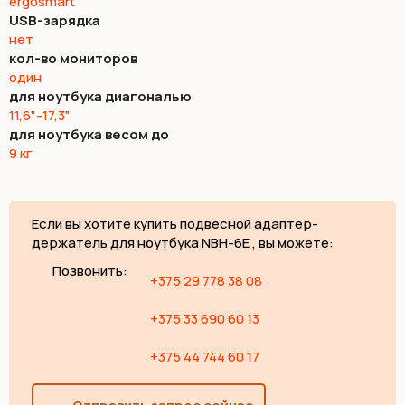
ergosmart
USB-зарядка
нет
кол-во мониторов
один
для ноутбука диагональю
11,6"-17,3"
для ноутбука весом до
9 кг
Если вы хотите купить подвесной адаптер-
держатель для ноутбука NBH-6E , вы можете:
Позвонить:
+375 29 778 38 08
+375 33 690 60 13
+375 44 744 60 17