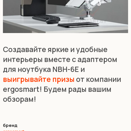
Создавайте яркие и удобные
интерьеры вместе с адаптером
для ноутбука NBH-6E и
выигрывайте призы
от компании
ergosmart! Будем рады вашим
обзорам!
бренд