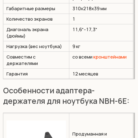
Габаритные размеры
310x218x39 мм
Количество экранов
1
Диагональ экрана
11,6"-17,3"
(дюймы)
Нагрузка (вес ноутбука)
9 кг
Совместим с
со всеми
кронштейнами
держателями
Гарантия
12 месяцев
Особенности адаптера-
держателя для ноутбука NBH-6E:
Продуманная и