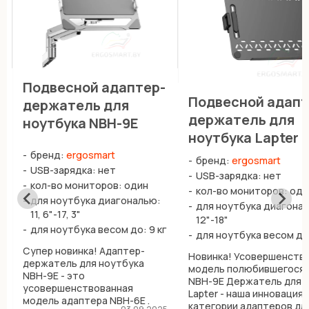
Подвесной адаптер-
Подвесной адапт
держатель для
держатель для
ноутбука NBH-9E
ноутбука Lapter
бренд:
ergosmart
бренд:
ergosmart
USB-зарядка: нет
USB-зарядка: нет
кол-во мониторов: один
кол-во мониторов: оди
для ноутбука диагональю:
для ноутбука диагона
11, 6"-17, 3"
12"-18"
г
для ноутбука весом до: 9 кг
для ноутбука весом до:
Супер новинка! Адаптер-
Новинка! Усовершенств
держатель для ноутбука
модель полюбившегося 
NBH-9E - это
NBH-9E Держатель для 
усовершенствованная
Lapter - наша инновация 
модель адаптера NBH-6E .
категории адаптеров дл