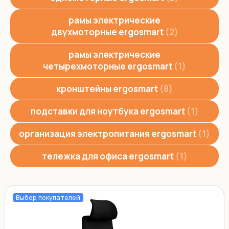
рамы электрические
двухмоторные ergosmart
2
рамы электрические
четырехмоторные ergosmart
1
кронштейны ergosmart
8
подставки для ноутбука ergosmart
1
организация электропитания ergosmart
1
тележка для офиса ergosmart
1
Выбор покупателей