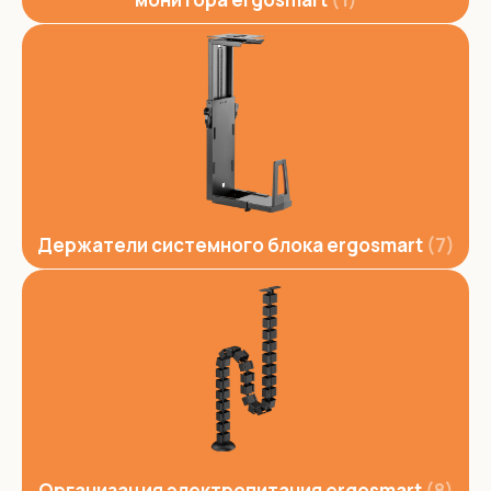
Держатели системного блока ergosmart
7
Организация электропитания ergosmart
8