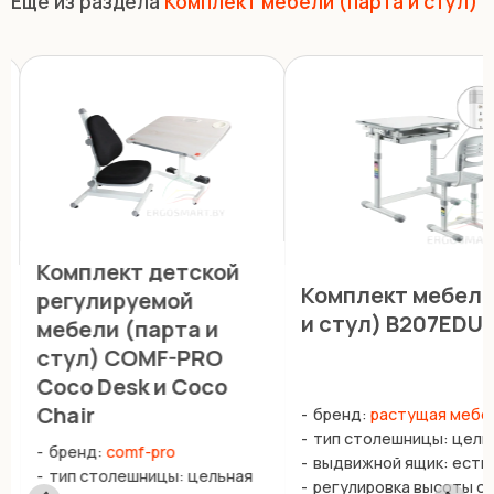
Ещё из раздела
Комплект мебели (парта и стул)
Комплект детской
л
Комплект мебели
регулируемой
и стул) B207EDU
мебели (парта и
стул) COMF-PRO
Coco Desk и Coco
Chair
бренд:
растущая мебе
тип столешницы: цель
бренд:
comf-pro
выдвижной ящик: есть
тип столешницы: цельная
регулировка высоты с