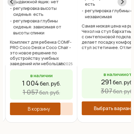
выдвижной ящик: нет
есть
регулировка высоты
регулировка глубины с
сиденья: есть
независимая
регулировка глубины
Самая низкая цена на ры
сиденья: зависимая от
Чехол на стул бархатный
высоты спинки
с синтепоновой подклад
Комплект для ребенка COMF-
делает посадку комфорт
PRO Coco Desk и Coco Chair -
стул эстетичнее. Отлич
это новое решение по
о
решение по оформлению
обустройству учебных
рабочего места вашего 
6
заведений или небольших
Главные преимущества -
11.12.2025
детских комнат. Главное
надежность и ...
в наличии
от
преимущество это
в наличии
небольшие размеры
291
1 004
бел. руб.
бел. руб.
ученического набора, но при
307
этом рабочая поверхность
1 057
бел. руб
бел. руб.
парты 80х60 см, ...
Выбрать вариант
В корзину