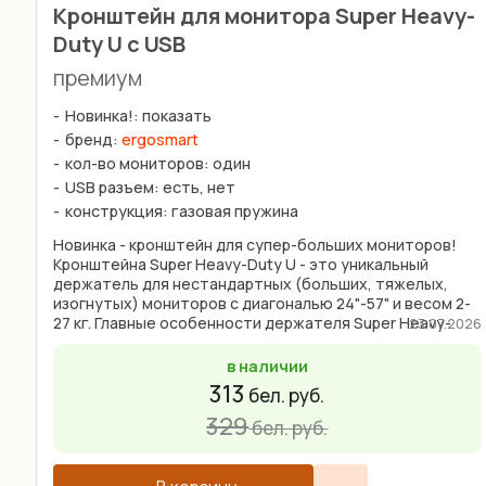
Кронштейн для монитора Super Heavy-
Duty U c USB
премиум
Новинка!: показать
бренд:
ergosmart
кол-во мониторов: один
USB разъем: есть, нет
конструкция: газовая пружина
Новинка - кронштейн для супер-больших мониторов!
Кронштейна Super Heavy-Duty U - это уникальный
держатель для нестандартных (больших, тяжелых,
изогнутых) мониторов с диагональю 24"-57" и весом 2-
27 кг. Главные особенности держателя Super Heavy-
23.07.2026
Duty: ...
в наличии
313
бел. руб.
329
бел. руб.