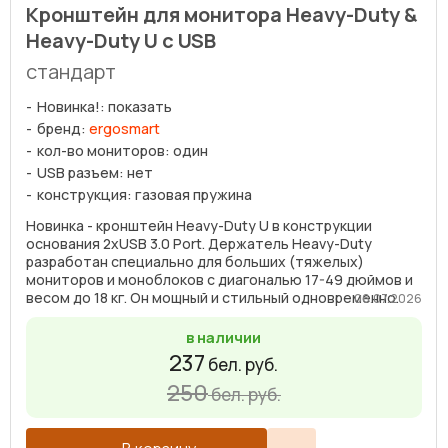
Кронштейн для монитора Heavy-Duty &
Heavy-Duty U с USB
стандарт
Новинка!: показать
бренд:
ergosmart
кол-во мониторов: один
USB разъем: нет
конструкция: газовая пружина
Новинка - кронштейн Heavy-Duty U в конструкции
основания 2xUSB 3.0 Port. Держатель Heavy-Duty
разработан специально для больших (тяжелых)
мониторов и моноблоков с диагональю 17-49 дюймов и
весом до 18 кг. Он мощный и стильный одновременно.
06.07.2026
Кронштейн ...
в наличии
237
бел. руб.
250
бел. руб.