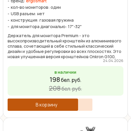
бренд:
ergosmart
кол-во мониторов: один
USB разъем: нет
конструкция: газовая пружина
для монитора диагональю: 17"-32"
Держатель для монитора Premium - это
высокопроизводительный кронштейн из алюминиевого
сплава, сочетающий в себе стильный классический
дизайн и удобные регулировки во всех плоскостях. Это
новая улучшенная версия кронштейнов Onkron G100,
24.04.2026
Arm Media ...
в наличии
198
бел. руб.
208
бел. руб.
В корзину