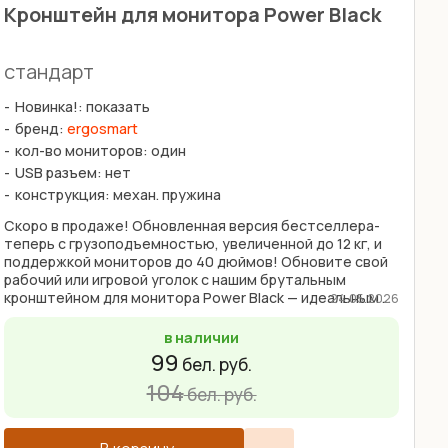
Кронштейн для монитора Power Black
стандарт
Новинка!: показать
бренд:
ergosmart
кол-во мониторов: один
USB разъем: нет
конструкция: механ. пружина
Скоро в продаже! Обновленная версия бестселлера-
теперь с грузоподъемностью, увеличенной до 12 кг, и
поддержкой мониторов до 40 дюймов! Обновите свой
рабочий или игровой уголок с нашим брутальным
кронштейном для монитора Power Black — идеальным ...
24.05.2026
в наличии
99
бел. руб.
104
бел. руб.