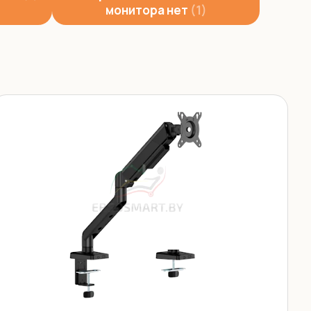
монитора нет
1