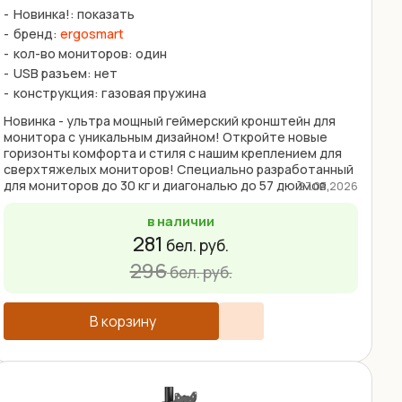
Новинка!: показать
бренд:
ergosmart
кол-во мониторов: один
USB разъем: нет
конструкция: газовая пружина
Новинка - ультра мощный геймерский кронштейн для
монитора с уникальным дизайном! Откройте новые
горизонты комфорта и стиля с нашим креплением для
сверхтяжелых мониторов! Специально разработанный
для мониторов до 30 кг и диагональю до 57 дюймов,
27.03.2026
этот ...
в наличии
281
бел. руб.
296
бел. руб.
В корзину