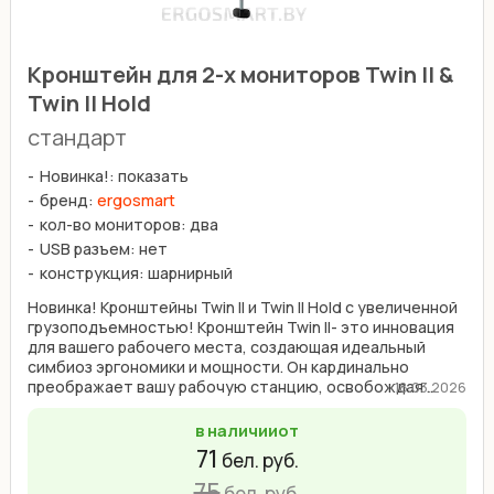
Кронштейн для 2-х мониторов Twin II &
Twin II Hold
стандарт
Новинка!: показать
бренд:
ergosmart
кол-во мониторов: два
USB разъем: нет
конструкция: шарнирный
Новинка! Кронштейны Twin II и Twin II Hold с увеличенной
грузоподъемностью! Кронштейн Twin II- это инновация
для вашего рабочего места, создающая идеальный
симбиоз эргономики и мощности. Он кардинально
преображает вашу рабочую станцию, освобождая ...
18.03.2026
в наличии
от
71
бел. руб.
75
бел. руб.