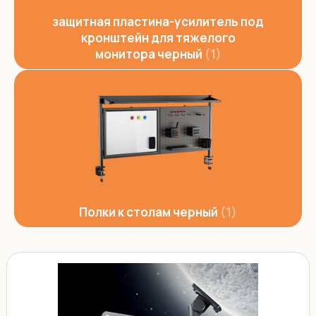
защитная пластина-усилитель под
кронштейн для тяжелого
монитора черный
1
Полки к столам черный
1