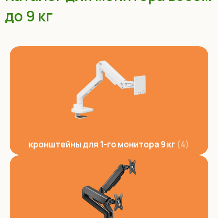
до 9 кг
кронштейны для 1-го монитора 9 кг
4