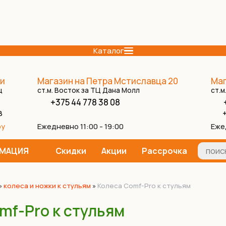
Каталог
и
Магазин на Петра Мстиславца 20
Маг
ц
ст.м. Восток за ТЦ Дана Молл
ст.м
+375 44 778 38 08
8
+
Ежедневно 11:00 - 19:00
Еже
by
МАЦИЯ
Скидки
Акции
Рассрочка
»
колеса и ножки к стульям
»
Колеса Comf-Pro к стульям
mf-Pro к стульям