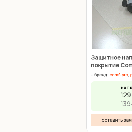
Защитное на
покрытие Co
бренд:
comf-pro
,
нет 
129
139
оставить зая