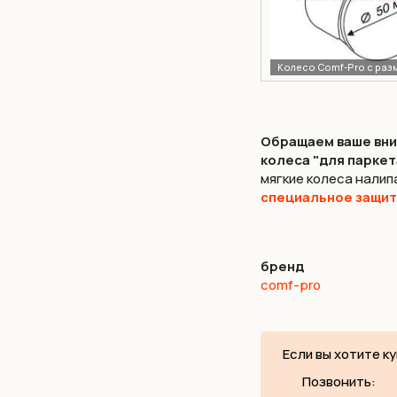
Обращаем ваше вним
колеса "для паркет
мягкие колеса налип
специальное защит
бренд
comf-pro
Если вы хотите ку
Позвонить: