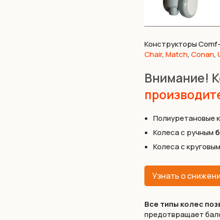
Конструкторы Comf-
Chair
,
Match
,
Conan
,
Внимание! К
производит
Полиуретановые к
Колеса с ручным
б
Колеса с круговы
Узнать о снижен
Все типы колес поз
предотвращает балов