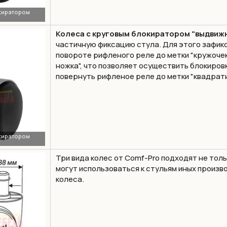
Колеса с круговым блокиратором "выдвиж
частичную фиксацию стула. Для этого зафик
повороте рифленого реле до метки
"кружоче
ножка", что позволяет осуществить блокировк
повернуть рифленое реле до метки
"квадрат
Три вида колес от Comf-Pro подходят не толь
могут использоваться к стульям иных произ
колеса.