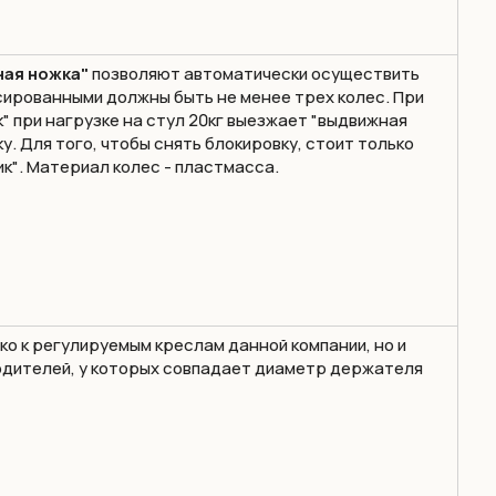
ная ножка"
позволяют автоматически осуществить
сированными должны быть не менее трех колес. При
к"
при нагрузке на стул 20кг выезжает "выдвижная
у. Для того, чтобы снять блокировку, стоит только
ик"
. Материал колес - пластмасса.
ко к регулируемым креслам данной компании, но и
водителей, у которых совпадает диаметр держателя