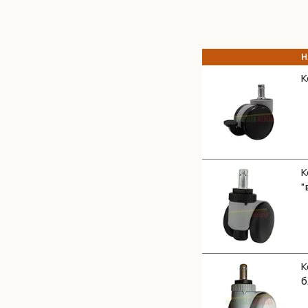
Н
К
К
"
К
б