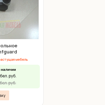
польное
mfguard
растущая мебель
в наличии
бел. руб.
бел. руб.
вку