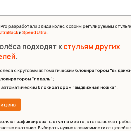
Pro разработали 3 вида колес к своим регулируемым стуль
UltraBack
и
Speed Ultra
.
олёса подходят к
стульям других
елей
.
олеса с круговым автоматическим
блокиратором
"выдвижн
локиратором
"педаль"
;
м автоматическим
блокиратором
"выдвижная ножка"
.
ии цены
воляют зафиксировать стул на месте,
что позволяет ребен
ство и катание. Выбирать нужно в зависимости от целей и