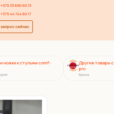
+375 33 690 60 13
+375 44 744 60 17
 запрос сейчас
 и ножки к стульям comf-
Другие товары 
pro
ория
Бренд