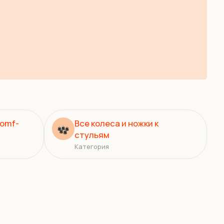
comf-
Все колеса и ножки к
стульям
Категория