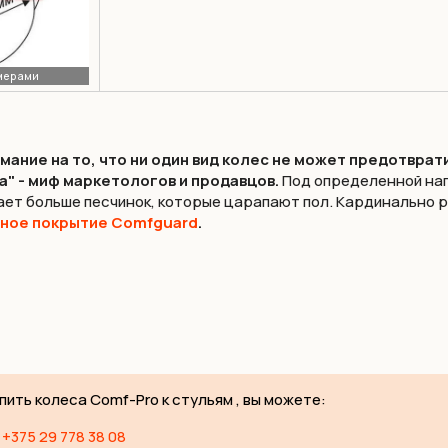
ание на то, что ни один вид колес не может предотврати
а" - миф маркетологов и продавцов.
Под определенной наг
ает больше песчинок, которые царапают пол. Кардинально 
ное покрытие Comfguard
.
пить колеса Comf-Pro к стульям , вы можете:
+375 29 778 38 08