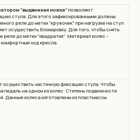
ратором "выдвижная ножка"
позволяют
ацию стула. Для этого зафиксированными должны
леного реле до метки
"кружочек"
при нагрузке на стул
яет осуществить блокировку. Для того, чтобы снять
е реле до метки
"квадратик"
. Материал колес -
и комфортный ход кресла.
 осуществить частичную фиксацию стула. Чтобы
а педаль на одном из колес. Степень подвижности
й. Данные колеса изготовлены из пластмассы.