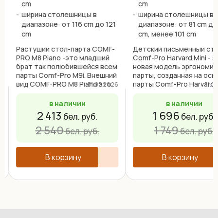
cm
cm
ширина столешницы в
ширина столешницы в
диапазоне: от 116 cm до 121
диапазоне: от 81 cm до
cm
cm, менее 101 cm
Растущий стол-парта COMF-
Детский письменный ст
PRO M8 Piano -это младший
Comf-Pro Harvard Mini - э
брат так полюбившейся всем
новая модель эргономи
парты Comf-Pro M9i. Внешний
парты, созданная на осн
6
вид COMF-PRO М8 Piano это
парты Comf-Pro Harvard ,
31.07.2026
31.0
уменьшённая копия парты
меньшими размерами
Comf-Pro M9i , всего120см, а
столешницы. Comf-Pro
в наличии
в наличии
не 140см, заявленных ранее.
Harvard Mini подойдет дл
2 413
1 696
бел. руб.
бел. руб.
Отличие заключается не
малогабаритных квартир
только в ...
небольших помещений, ..
2 540
1 749
бел. руб.
бел. руб.
В корзину
В корзину