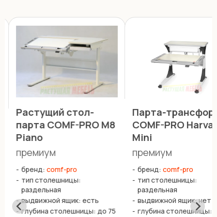
Растущий стол-
Парта-трансфор
парта COMF-PRO M8
COMF-PRO Harva
Piano
Mini
премиум
премиум
бренд:
comf-pro
бренд:
comf-pro
тип столешницы:
тип столешницы:
раздельная
раздельная
выдвижной ящик: есть
выдвижной ящик: нет
глубина столешницы: до 75
глубина столешницы: 