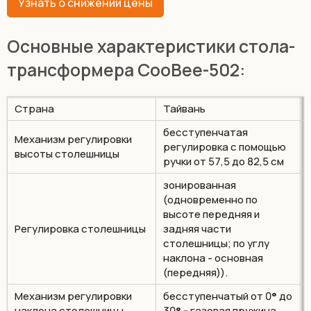
Узнать о снижении цены
Основные характеристики стола-
трансформера CooBee-502:
Страна
Тайвань
бесступенчатая
Механизм регулировки
регулировка с помощью
высоты столешницы
ручки от 57,5 до 82,5 см
зонированная
(одновременно по
высоте передняя и
Регулировка столешницы
задняя части
столешницы; по углу
наклона - основная
(передняя)).
Механизм регулировки
бесступенчатый от 0
°
до
наклона столешницы
30
° -
газовая пружина