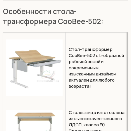
Особенности стола-
трансформера CooBee-502:
Стол-трансформер
CooBee-502 с L-образной
рабочей зоной и
современным,
изысканным дизайном
актуален для любого
возраста!
Столешница изготовлена
из высококачественного
ЛДСП, класса Е0.
Продуманная и