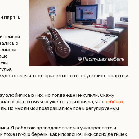
 парт. В
ей семьей
вались о
леньком
Наше
руки
тулья,
 удержался и тоже присел на этот стул ближе к парте и
у влюбились в них. Но тогда еще не купили. Скажу
аналогов, потому что уже тогда я поняла, что
ребёнок
ель, но мысли мои возвращались все к регулируемым
семьи. Я работаю преподавателем в университете и
 тоже нужно беречь, как и позвоночники своих детишек.