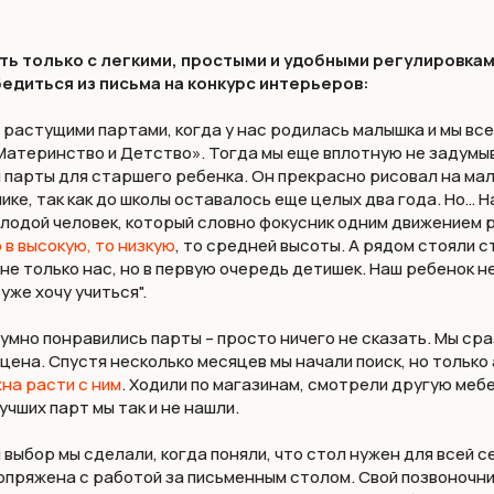
ь только с легкими, простыми и удобными регулировками
едиться из письма на конкурс интерьеров:
 растущими партами, когда у нас родилась малышка и мы вс
Материнство и Детство». Тогда мы еще вплотную не задумы
 парты для старшего ребенка. Он прекрасно рисовал на ма
ке, так как до школы оставалось еще целых два года. Но… 
лодой человек, который словно фокусник одним движением 
 в высокую, то низкую
, то средней высоты. А рядом стояли с
не только нас, но в первую очередь детишек. Наш ребенок не
уже хочу учиться".
умно понравились парты – просто ничего не сказать. Мы сраз
цена. Спустя несколько месяцев мы начали поиск, но только 
на расти с ним
. Ходили по магазинам, смотрели другую меб
чших парт мы так и не нашли.
 выбор мы сделали, когда поняли, что стол нужен для всей 
пряжена с работой за письменным столом. Свой позвоночник