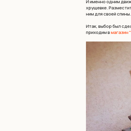
И именно одним движ
хрущевке. Разместит
ним для своей спины
Итак, выбор был сде
приходим в
магазин 