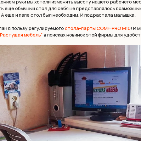
ением руки мы хотели изменять высоту нашего рабочего мест
ь еще обычный стол для себя не представлялось возможным,
. А еще и папе стол был необходим. И подрастала малышка.
лан в пользу регулируемого
стола-парты COMF-PRO М10
! И 
"Растущая мебель"
в поисках новинок этой фирмы для удобст