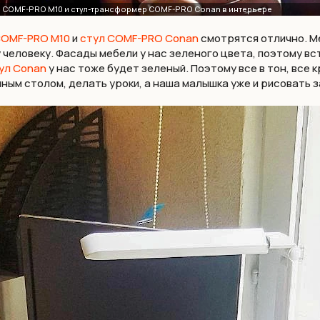
COMF-PRO M10
и
стул COMF-PRO Conan
смотрятся отлично. Ме
 человеку. Фасады мебели у нас зеленого цвета, поэтому вс
ул Сonan
у нас тоже будет зеленый. Поэтому все в тон, все 
ным столом, делать уроки, а наша малышка уже и рисовать з