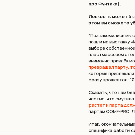
про Фунтика).
Ловкость может быт
этом вы сможете уб
"Познакомились мы с
пошли на выставку «
выборе собственной
пластмассовом столи
внимание привлёк мо
превращал парту, то
которые привлекали 
сразу прошептал: "Я 
Сказать, что нам без
честно, что смутила 
растет и парта долж
партам COMF-PRO. Лу
Итак, окончательный
специфика работы со