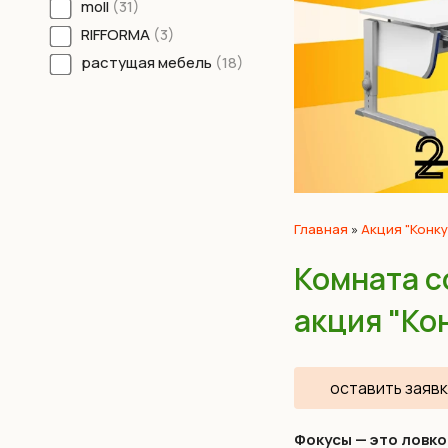
moll
31
RIFFORMA
3
растущая мебель
18
Главная
»
Акция "Конк
Комната с
акция "Ко
оставить заявк
Фокусы — это ловко