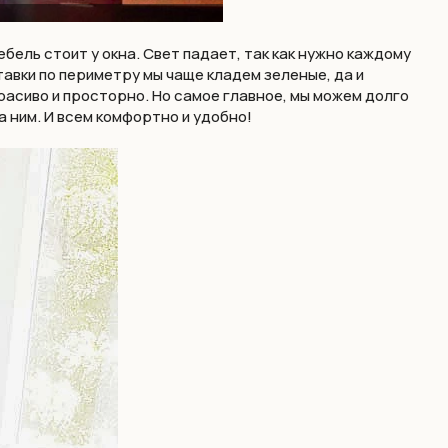
бель стоит у окна. Свет падает, так как нужно каждому
тавки по периметру мы чаще кладем зеленые, да и
красиво и просторно. Но самое главное, мы можем долго
а ним. И всем комфортно и удобно!