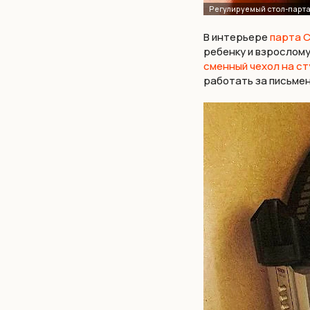
В интерьере
парта 
ребенку и взрослому
сменный чехол на ст
работать за письмен