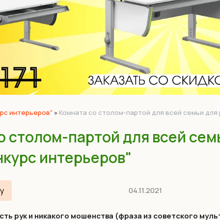
урс интерьеров"
»
Комната со столом-партой для всей семьи для 
о столом-партой для всей семь
нкурс интерьеров"
у
04.11.2021
сть рук и никакого мошенства (фраза из советского мул