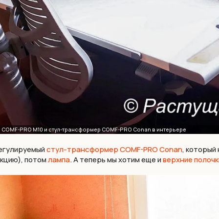
регулируемый
стул-трансформер COMF-PRO Conan
, который
акцию), потом
лампа
. А теперь мы хотим еще и
верхние полочк